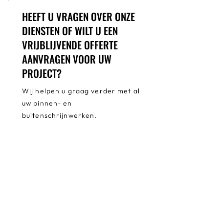
HEEFT U VRAGEN OVER ONZE
DIENSTEN OF WILT U EEN
VRIJBLIJVENDE OFFERTE
AANVRAGEN VOOR UW
PROJECT?
Wij helpen u graag verder met al
uw binnen- en
buitenschrijnwerken.
VUL HET ONDERSTAANDE
CONTACTFORMULIER IN EN WIJ NEMEN
ZO SNEL MOGELIJK CONTACT MET U OP.
Naam